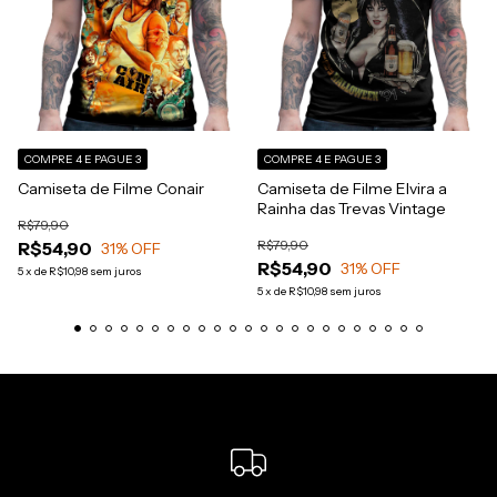
COMPRE 4 E PAGUE 3
COMPRE 4 E PAGUE 3
Camiseta de Filme Conair
Camiseta de Filme Elvira a
Rainha das Trevas Vintage
R$79,90
R$79,90
R$54,90
31
% OFF
R$54,90
31
% OFF
5
x
de
R$10,98
sem juros
5
x
de
R$10,98
sem juros