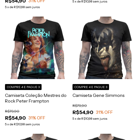
R$54,90
31
% OFF
5
x
de
R$10,98
sem juros
5
x
de
R$10,98
sem juros
COMPRE 4 E PAGUE 3
COMPRE 4 E PAGUE 3
Camiseta Coleção Mestres do
Camiseta Gene Simmons
Rock Peter Frampton
R$79,90
R$79,90
R$54,90
31
% OFF
R$54,90
31
% OFF
5
x
de
R$10,98
sem juros
5
x
de
R$10,98
sem juros