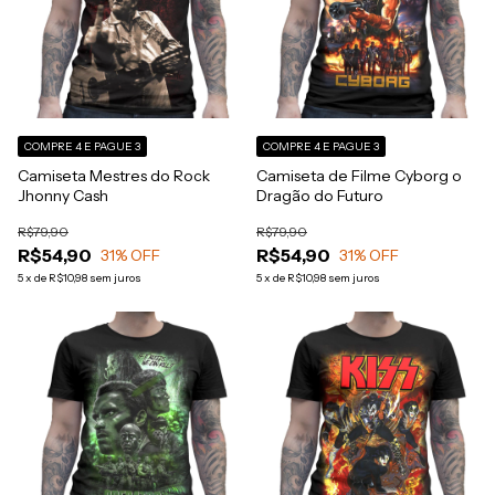
COMPRE 4 E PAGUE 3
COMPRE 4 E PAGUE 3
Camiseta Mestres do Rock
Camiseta de Filme Cyborg o
Jhonny Cash
Dragão do Futuro
R$79,90
R$79,90
R$54,90
R$54,90
31
% OFF
31
% OFF
5
x
de
R$10,98
sem juros
5
x
de
R$10,98
sem juros