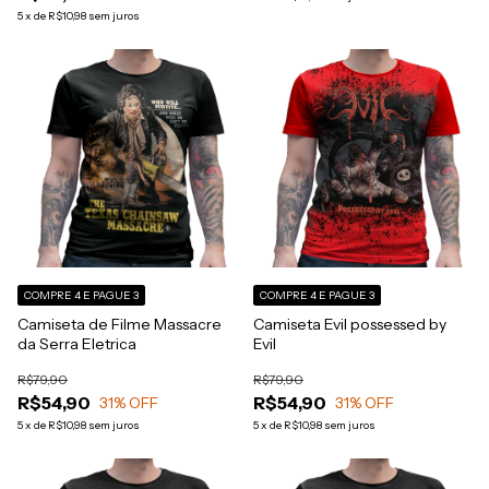
5
x
de
R$10,98
sem juros
COMPRE 4 E PAGUE 3
COMPRE 4 E PAGUE 3
Camiseta de Filme Massacre
Camiseta Evil possessed by
da Serra Eletrica
Evil
R$79,90
R$79,90
R$54,90
R$54,90
31
% OFF
31
% OFF
5
x
de
R$10,98
sem juros
5
x
de
R$10,98
sem juros