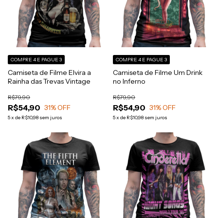
COMPRE 4 E PAGUE 3
COMPRE 4 E PAGUE 3
Camiseta de Filme Elvira a
Camiseta de Filme Um Drink
Rainha das Trevas Vintage
no Inferno
R$79,90
R$79,90
R$54,90
R$54,90
31
% OFF
31
% OFF
5
x
de
R$10,98
sem juros
5
x
de
R$10,98
sem juros