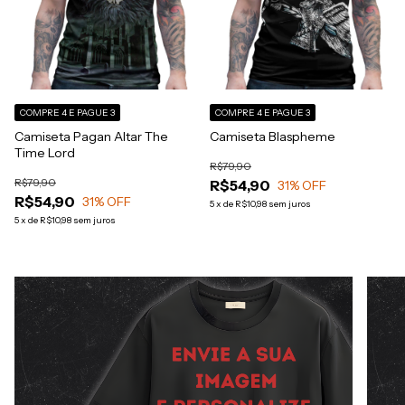
COMPRE 4 E PAGUE 3
COMPRE 4 E PAGUE 3
Camiseta Pagan Altar The
Camiseta Blaspheme
Time Lord
R$79,90
R$79,90
R$54,90
31
% OFF
R$54,90
31
% OFF
5
x
de
R$10,98
sem juros
5
x
de
R$10,98
sem juros