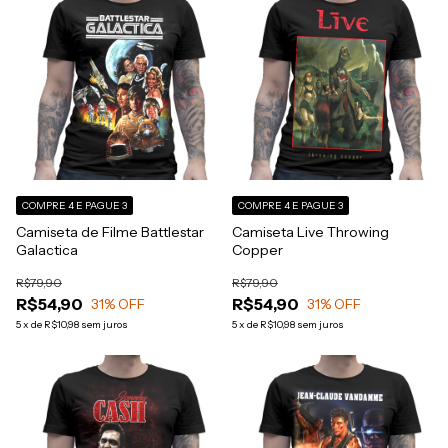
COMPRE 4 E PAGUE 3
COMPRE 4 E PAGUE 3
Camiseta de Filme Battlestar
Camiseta Live Throwing
Galactica
Copper
R$79,90
R$79,90
R$54,90
R$54,90
31
% OFF
31
% OFF
5
x
de
R$10,98
sem juros
5
x
de
R$10,98
sem juros