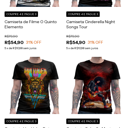
COMPRE 4 E PAGUE 3
COMPRE 4 E PAGUE 3
Camiseta de Filme O Quinto
Camiseta Cinderella Night
Elemento
Songs Tour
R$79,90
R$79,90
R$54,90
R$54,90
31
% OFF
31
% OFF
5
x
de
R$10,98
sem juros
5
x
de
R$10,98
sem juros
COMPRE 4 E PAGUE 3
COMPRE 4 E PAGUE 3