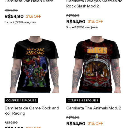
Camiseta Van Halen Retro
Camiseta Coleção Mestres do
Rock Slash Mod 2
R$79,90
R$79,90
R$54,90
31
% OFF
R$54,90
31
% OFF
5
x
de
R$10,98
sem juros
5
x
de
R$10,98
sem juros
COMPRE 4 E PAGUE 3
COMPRE 4 E PAGUE 3
Camiseta de Game Rock and
Camiseta The Animals Mod. 2
Roll Racing
R$79,90
R$79,90
R$54,90
31
% OFF