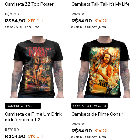
Camiseta ZZ Top Poster
Camiseta Talk Talk It's My Life
R$79,90
R$79,90
R$54,90
R$54,90
31
% OFF
31
% OFF
5
x
de
R$10,98
sem juros
5
x
de
R$10,98
sem juros
COMPRE 4 E PAGUE 3
COMPRE 4 E PAGUE 3
Camiseta de Filme Um Drink
Camiseta de Filme Conair
no Inferno mod. 2
R$79,90
R$79,90
R$54,90
31
% OFF
R$54,90
31
% OFF
5
x
de
R$10,98
sem juros