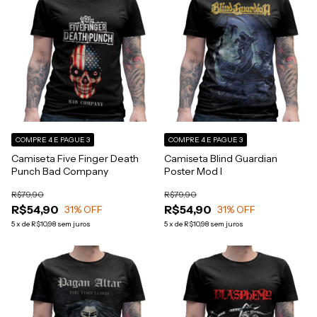
COMPRE 4 E PAGUE 3
COMPRE 4 E PAGUE 3
Camiseta Five Finger Death
Camiseta Blind Guardian
Punch Bad Company
Poster Mod I
R$79,90
R$79,90
R$54,90
R$54,90
31
% OFF
31
% OFF
5
x
de
R$10,98
sem juros
5
x
de
R$10,98
sem juros