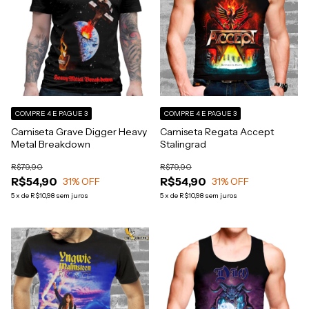
COMPRE 4 E PAGUE 3
COMPRE 4 E PAGUE 3
Camiseta Grave Digger Heavy
Camiseta Regata Accept
Metal Breakdown
Stalingrad
R$79,90
R$79,90
R$54,90
R$54,90
31
% OFF
31
% OFF
5
x
de
R$10,98
sem juros
5
x
de
R$10,98
sem juros