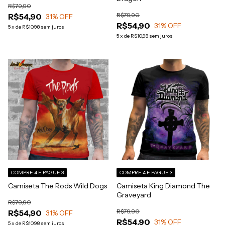
R$79,90
R$79,90
R$54,90
31
% OFF
R$54,90
31
% OFF
5
x
de
R$10,98
sem juros
5
x
de
R$10,98
sem juros
COMPRE 4 E PAGUE 3
COMPRE 4 E PAGUE 3
Camiseta The Rods Wild Dogs
Camiseta King Diamond The
Graveyard
R$79,90
R$79,90
R$54,90
31
% OFF
R$54,90
31
% OFF
5
x
de
R$10,98
sem juros