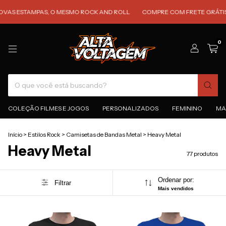
STAMPAS, O MESMO ROCK AND ROLL
COMPRE COM FRETE GRÁTIS PARA T
0
COLEÇÃO FILMES E JOGOS
PERSONALIZADOS
FEMININO
MA
Início
>
Estilos Rock
>
Camisetas de Bandas Metal
>
Heavy Metal
Heavy Metal
77 produtos
Ordenar por:
Filtrar
Mais vendidos