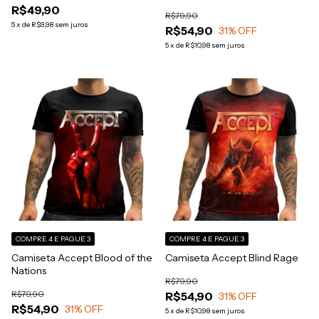
R$49,90
R$79,90
5
x
de
R$9,98
sem juros
R$54,90
31
% OFF
5
x
de
R$10,98
sem juros
COMPRE 4 E PAGUE 3
COMPRE 4 E PAGUE 3
Camiseta Accept Blood of the
Camiseta Accept Blind Rage
Nations
R$79,90
R$79,90
R$54,90
31
% OFF
R$54,90
31
% OFF
5
x
de
R$10,98
sem juros