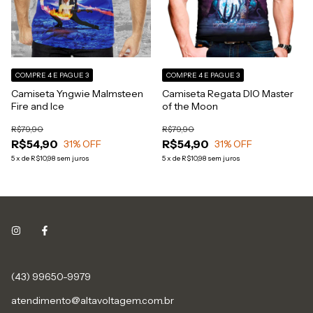
COMPRE 4 E PAGUE 3
COMPRE 4 E PAGUE 3
Camiseta Yngwie Malmsteen
Camiseta Regata DIO Master
Fire and Ice
of the Moon
R$79,90
R$79,90
R$54,90
R$54,90
31
% OFF
31
% OFF
5
x
de
R$10,98
sem juros
5
x
de
R$10,98
sem juros
(43) 99650-9979
atendimento@altavoltagem.com.br