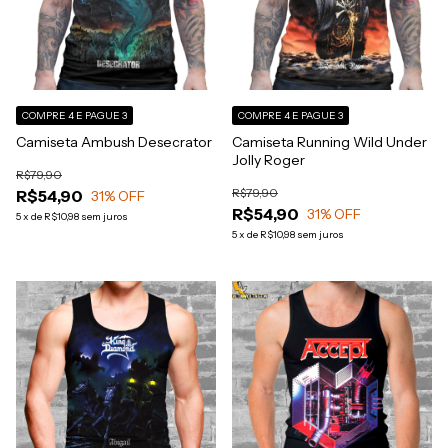
COMPRE 4 E PAGUE 3
COMPRE 4 E PAGUE 3
Camiseta Ambush Desecrator
Camiseta Running Wild Under
Jolly Roger
R$79,90
R$79,90
R$54,90
31
% OFF
R$54,90
31
% OFF
5
x
de
R$10,98
sem juros
5
x
de
R$10,98
sem juros