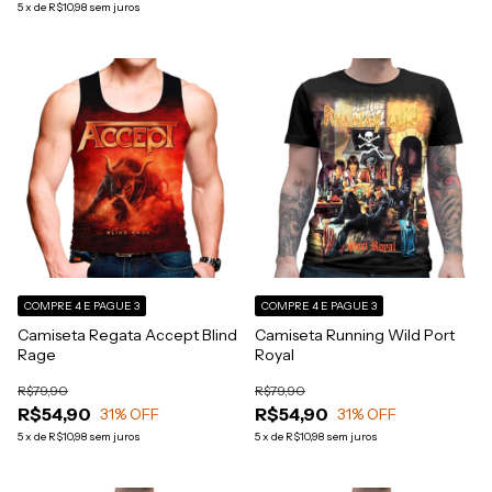
5
x
de
R$10,98
sem juros
COMPRE 4 E PAGUE 3
COMPRE 4 E PAGUE 3
Camiseta Regata Accept Blind
Camiseta Running Wild Port
Rage
Royal
R$79,90
R$79,90
R$54,90
R$54,90
31
% OFF
31
% OFF
5
x
de
R$10,98
sem juros
5
x
de
R$10,98
sem juros