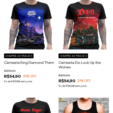
COMPRE 4 E PAGUE 3
COMPRE 4 E PAGUE 3
Camiseta King Diamond Them
Camiseta Dio Lock Up the
Wolves
R$79,90
R$79,90
R$54,90
31
% OFF
R$54,90
31
% OFF
5
x
de
R$10,98
sem juros
5
x
de
R$10,98
sem juros