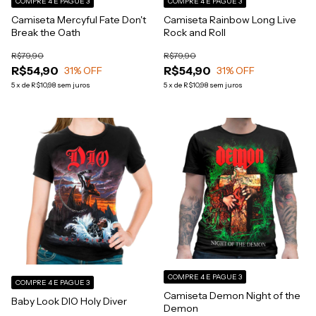
COMPRE 4 E PAGUE 3
COMPRE 4 E PAGUE 3
Camiseta Mercyful Fate Don't
Camiseta Rainbow Long Live
Break the Oath
Rock and Roll
R$79,90
R$79,90
R$54,90
R$54,90
31
% OFF
31
% OFF
5
x
de
R$10,98
sem juros
5
x
de
R$10,98
sem juros
COMPRE 4 E PAGUE 3
COMPRE 4 E PAGUE 3
Camiseta Demon Night of the
Baby Look DIO Holy Diver
Demon