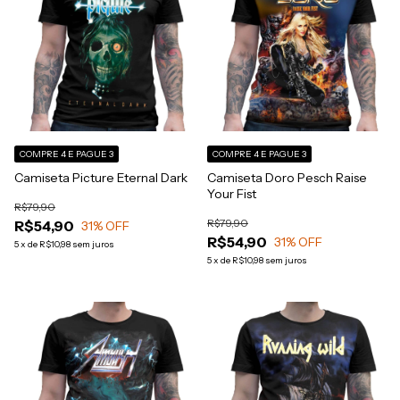
COMPRE 4 E PAGUE 3
COMPRE 4 E PAGUE 3
Camiseta Picture Eternal Dark
Camiseta Doro Pesch Raise
Your Fist
R$79,90
R$79,90
R$54,90
31
% OFF
R$54,90
31
% OFF
5
x
de
R$10,98
sem juros
5
x
de
R$10,98
sem juros