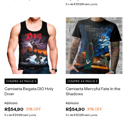
5
x
de
R$10,98
sem juros
COMPRE 4 E PAGUE 3
COMPRE 4 E PAGUE 3
Camiseta Regata DIO Holy
Camiseta Mercyful Fate In the
Diver
Shadows
R$79,90
R$79,90
R$54,90
R$54,90
31
% OFF
31
% OFF
5
x
de
R$10,98
sem juros
5
x
de
R$10,98
sem juros