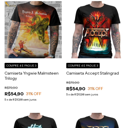
COMPRE 4 E PAGUE 3
COMPRE 4 E PAGUE 3
Camiseta Yngwie Malmsteen
Camiseta Accept Stalingrad
Trilogy
R$79,90
R$79,90
R$54,90
31
% OFF
R$54,90
31
% OFF
5
x
de
R$10,98
sem juros
5
x
de
R$10,98
sem juros