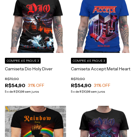
COMPRE 4 E PAGUE 3
COMPRE 4 E PAGUE 3
Camiseta Dio Holy Diver
Camiseta Accept Metal Heart
R$79,90
R$79,90
R$54,90
R$54,90
31
% OFF
31
% OFF
5
x
de
R$10,98
sem juros
5
x
de
R$10,98
sem juros