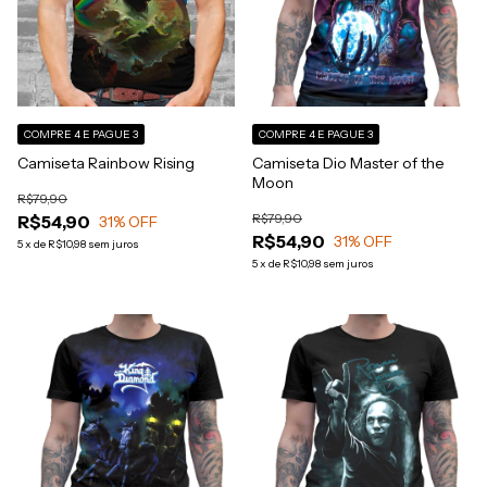
COMPRE 4 E PAGUE 3
COMPRE 4 E PAGUE 3
Camiseta Rainbow Rising
Camiseta Dio Master of the
Moon
R$79,90
R$79,90
R$54,90
31
% OFF
R$54,90
31
% OFF
5
x
de
R$10,98
sem juros
5
x
de
R$10,98
sem juros