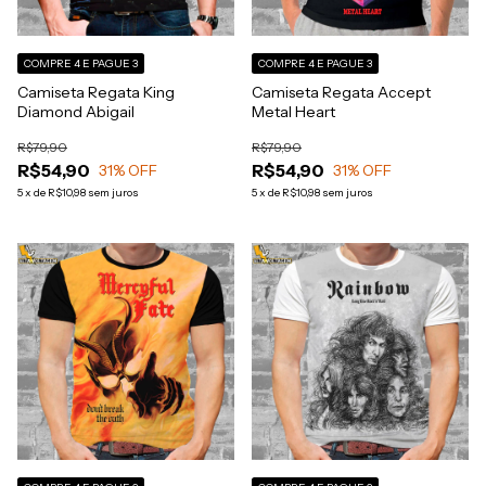
COMPRE 4 E PAGUE 3
COMPRE 4 E PAGUE 3
Camiseta Regata King
Camiseta Regata Accept
Diamond Abigail
Metal Heart
R$79,90
R$79,90
R$54,90
R$54,90
31
% OFF
31
% OFF
5
x
de
R$10,98
sem juros
5
x
de
R$10,98
sem juros