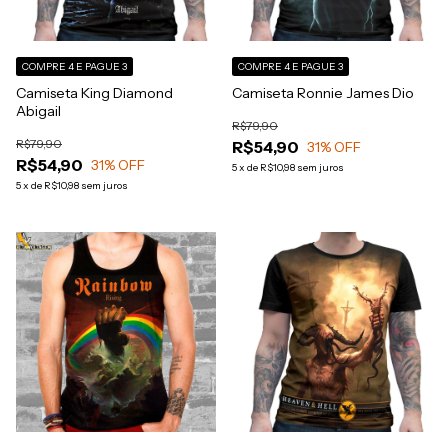
COMPRE 4 E PAGUE 3
COMPRE 4 E PAGUE 3
Camiseta King Diamond
Camiseta Ronnie James Dio
Abigail
R$79,90
R$79,90
R$54,90
31
% OFF
R$54,90
31
% OFF
5
x
de
R$10,98
sem juros
5
x
de
R$10,98
sem juros