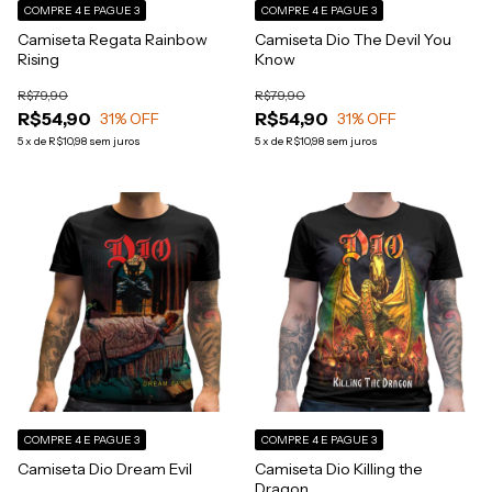
COMPRE 4 E PAGUE 3
COMPRE 4 E PAGUE 3
Camiseta Regata Rainbow
Camiseta Dio The Devil You
Rising
Know
R$79,90
R$79,90
R$54,90
R$54,90
31
% OFF
31
% OFF
5
x
de
R$10,98
sem juros
5
x
de
R$10,98
sem juros
COMPRE 4 E PAGUE 3
COMPRE 4 E PAGUE 3
Camiseta Dio Dream Evil
Camiseta Dio Killing the
Dragon